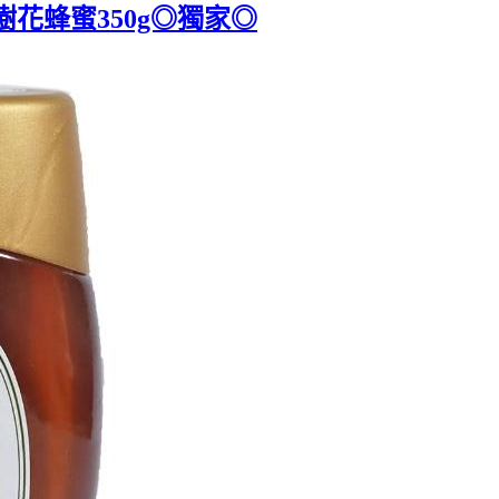
桉樹花蜂蜜350g◎獨家◎