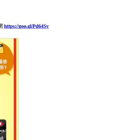
網
https://goo.gl/Pd64Sv