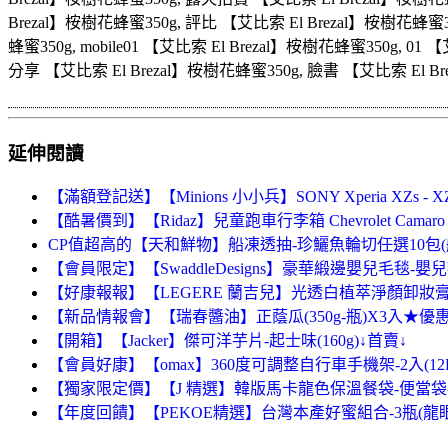
Brezal】桉樹花蜂蜜350g, 評比 【艾比索 El Brezal】桉樹花蜂蜜3
蜂蜜350g, mobile01 【艾比索 El Brezal】桉樹花蜂蜜350g, 01
分享 【艾比索 El Brezal】桉樹花蜂蜜350g, 臉書 【艾比索 El Br
延伸閱讀
【滿額登記送】【Minions 小小兵】SONY Xperia XZs
【酷暑價到】【Ridaz】兒童跑車行李箱 Chevrolet Camaro
CP值超高的【天和鮮物】船凍透抽-珍鱺魚輪切任選10包(船凍
【會員限定】【SwaddleDesigns】豪華緞邊嬰兒毛毯-嬰兒毯
【好康報報】【LEGERE 蘭吉兒】光透白植萃淨顏卸妝膏(
【新品情報會】【瑞春醬油】正蔭瓜(350g-瓶)X3入★優
【開箱】【Jacker】傑可洋芋片-起士味(160g)↓首賣↓
【會員好康】【omax】360度可調整自行車手機架-2入(12
【獨家限定價】【J 精選】韓版馬卡龍色保溫餐袋-便當袋
【年度回饋】【PEKOE精選】台灣本產好蜜組合-3瓶(龍