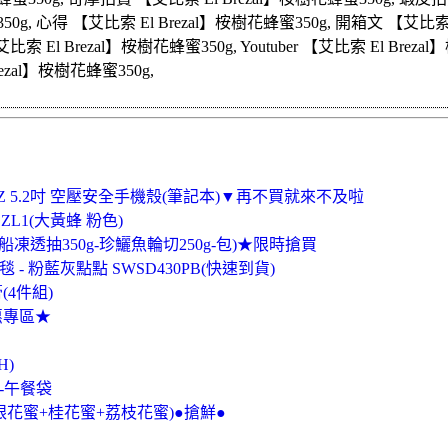
50g, 心得 【艾比索 El Brezal】桉樹花蜂蜜350g, 開箱文 【艾比索 E
 【艾比索 El Brezal】桉樹花蜂蜜350g, Youtuber 【艾比索 El Br
ezal】桉樹花蜂蜜350g,
 - XZ 5.2吋 空壓安全手機殼(筆記本)▼再不買就來不及啦
 ZL1(大黃蜂 粉色)
透抽350g-珍鱺魚輪切250g-包)★限時搶買
 - 粉藍灰點點 SWSD430PB(快速到貨)
4件組)
惠專區★
H)
-午餐袋
眼花蜜+桂花蜜+荔枝花蜜)●搶鮮●